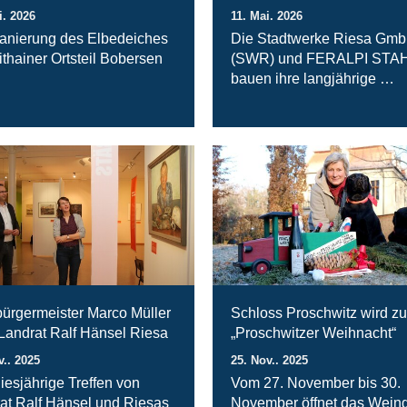
i. 2026
11. Mai. 2026
anierung des Elbedeiches
Die Stadtwerke Riesa Gm
ithainer Ortsteil Bobersen
(SWR) und FERALPI STA
bauen ihre langjährige …
ürgermeister Marco Müller
Schloss Proschwitz wird zu
 Landrat Ralf Hänsel Riesa
„Proschwitzer Weihnacht“
v.. 2025
25. Nov.. 2025
iesjährige Treffen von
Vom 27. November bis 30.
at Ralf Hänsel und Riesas
November öffnet das Weing