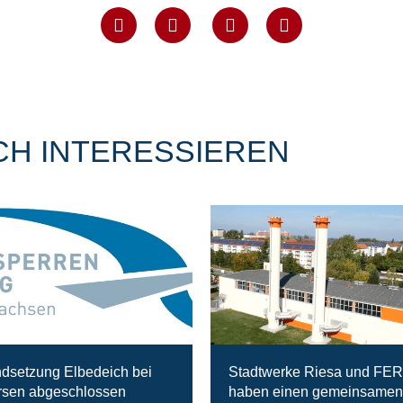
CH INTERESSIEREN
ndsetzung Elbedeich bei
Stadtwerke Riesa und FE
sen abgeschlossen
haben einen gemeinsamen