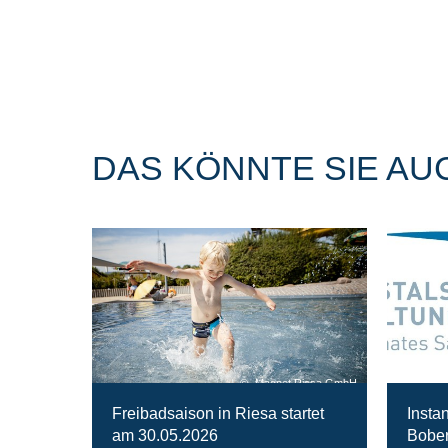
DAS KÖNNTE SIE AU
Magnet Riesa GmbH
Freibadsaison in Riesa startet
Insta
am 30.05.2026
Bober