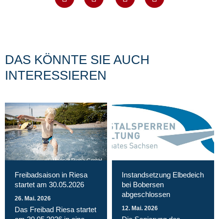
DAS KÖNNTE SIE AUCH
INTERESSIEREN
Magnet Riesa GmbH
Freibadsaison in Riesa
Instandsetzung Elbedeich
startet am 30.05.2026
bei Bobersen
abgeschlossen
26. Mai. 2026
12. Mai. 2026
Das Freibad Riesa startet