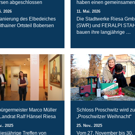
sen abgeschlossen
haben einen gemeinsamen
i. 2026
11. Mai. 2026
anierung des Elbedeiches
Die Stadtwerke Riesa Gm
ithainer Ortsteil Bobersen
(SWR) und FERALPI STA
bauen ihre langjährige …
ürgermeister Marco Müller
Schloss Proschwitz wird zu
 Landrat Ralf Hänsel Riesa
„Proschwitzer Weihnacht“
v.. 2025
25. Nov.. 2025
iesjährige Treffen von
Vom 27. November bis 30.