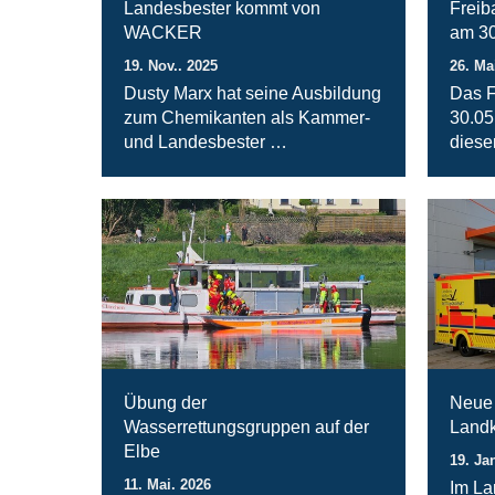
Landesbester kommt von
Freib
WACKER
am 30
19. Nov.. 2025
26. Ma
Dusty Marx hat seine Ausbildung
Das F
zum Chemikanten als Kammer-
30.05
und Landesbester …
diese
Übung der
Neue 
Wasserrettungsgruppen auf der
Landk
Elbe
19. Ja
11. Mai. 2026
Im La