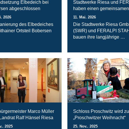
ndsetzung Elbedeich bei
Stadtwerke Riesa und FE
sen abgeschlossen
haben einen gemeinsamen
i. 2026
11. Mai. 2026
anierung des Elbedeiches
Die Stadtwerke Riesa Gm
ithainer Ortsteil Bobersen
(SWR) und FERALPI STA
bauen ihre langjährige …
ürgermeister Marco Müller
Schloss Proschwitz wird zu
 Landrat Ralf Hänsel Riesa
„Proschwitzer Weihnacht“
v.. 2025
25. Nov.. 2025