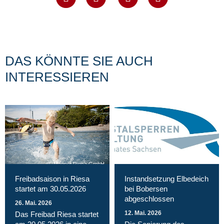
DAS KÖNNTE SIE AUCH
INTERESSIEREN
Magnet Riesa GmbH
Freibadsaison in Riesa
Instandsetzung Elbedeich
startet am 30.05.2026
bei Bobersen
abgeschlossen
26. Mai. 2026
12. Mai. 2026
Das Freibad Riesa startet