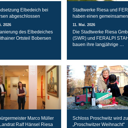
ndsetzung Elbedeich bei
Stadtwerke Riesa und FE
sen abgeschlossen
haben einen gemeinsamen
i. 2026
11. Mai. 2026
anierung des Elbedeiches
Die Stadtwerke Riesa Gm
ithainer Ortsteil Bobersen
(SWR) und FERALPI STA
bauen ihre langjährige …
ürgermeister Marco Müller
Schloss Proschwitz wird zu
 Landrat Ralf Hänsel Riesa
„Proschwitzer Weihnacht“