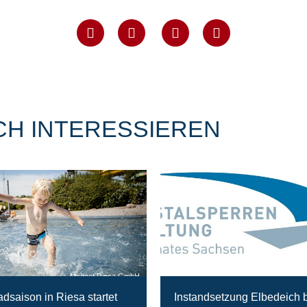
CH INTERESSIEREN
Magnet Riesa GmbH
adsaison in Riesa startet
Instandsetzung Elbedeich 