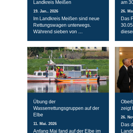
Landkreis Meißen
am 30
19. Jan.. 2026
26. Ma
Im Landkreis Meißen sind neue
Das F
Rettungswagen unterwegs.
30.05
Während sieben von …
diese
Übung der
Oberb
Wasserrettungsgruppen auf der
zeigt
Elbe
26. No
11. Mai. 2026
Das d
Anfang Mai fand auf der Elbe im
Landr