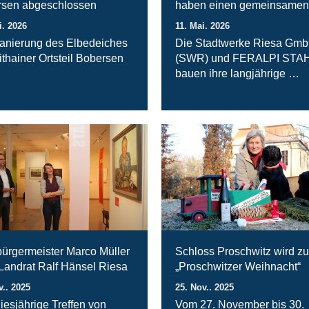
sen abgeschlossen
haben einen gemeinsamen
i. 2026
11. Mai. 2026
anierung des Elbedeiches
Die Stadtwerke Riesa Gm
ithainer Ortsteil Bobersen
(SWR) und FERALPI STA
bauen ihre langjährige …
ürgermeister Marco Müller
Schloss Proschwitz wird zu
 Landrat Ralf Hänsel Riesa
„Proschwitzer Weihnacht“
v.. 2025
25. Nov.. 2025
iesjährige Treffen von
Vom 27. November bis 30.