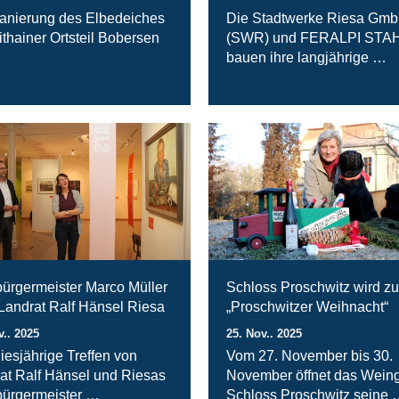
anierung des Elbedeiches
Die Stadtwerke Riesa Gm
ithainer Ortsteil Bobersen
(SWR) und FERALPI STA
bauen ihre langjährige …
ürgermeister Marco Müller
Schloss Proschwitz wird zu
 Landrat Ralf Hänsel Riesa
„Proschwitzer Weihnacht“
v.. 2025
25. Nov.. 2025
iesjährige Treffen von
Vom 27. November bis 30.
at Ralf Hänsel und Riesas
November öffnet das Weing
ürgermeister …
Schloss Proschwitz seine 