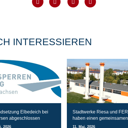
CH INTERESSIEREN
ndsetzung Elbedeich bei
Stadtwerke Riesa und FE
sen abgeschlossen
haben einen gemeinsamen
i. 2026
11. Mai. 2026