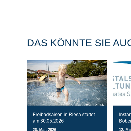
DAS KÖNNTE SIE AU
Magnet Riesa GmbH
Freibadsaison in Riesa startet
Insta
am 30.05.2026
Bober
26. Mai. 2026
12. Ma