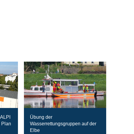
RALPI
Übung der
 Plan
Wasserrettungsgruppen auf der
Elbe