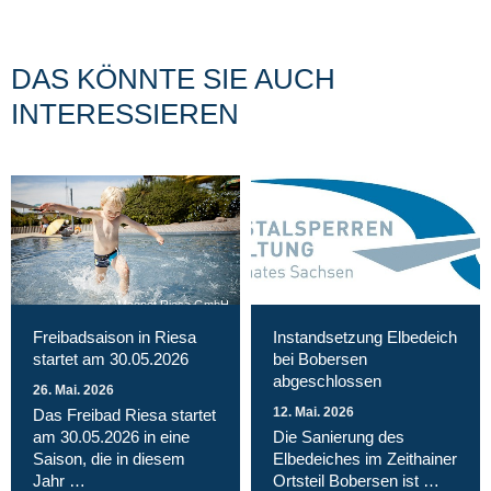
DAS KÖNNTE SIE AUCH
INTERESSIEREN
Magnet Riesa GmbH
Freibadsaison in Riesa
Instandsetzung Elbedeich
startet am 30.05.2026
bei Bobersen
abgeschlossen
26. Mai. 2026
12. Mai. 2026
Das Freibad Riesa startet
am 30.05.2026 in eine
Die Sanierung des
Saison, die in diesem
Elbedeiches im Zeithainer
Jahr …
Ortsteil Bobersen ist …