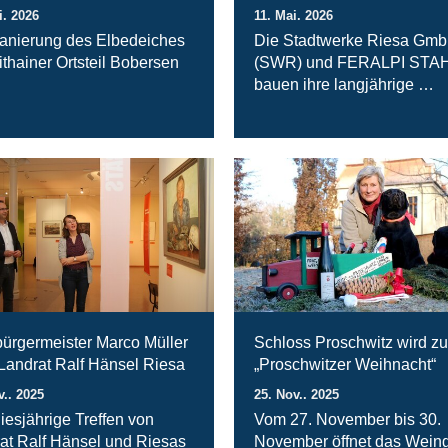
i. 2026
11. Mai. 2026
anierung des Elbedeiches
Die Stadtwerke Riesa Gm
ithainer Ortsteil Bobersen
(SWR) und FERALPI STA
bauen ihre langjährige …
ürgermeister Marco Müller
Schloss Proschwitz wird zu
 Landrat Ralf Hänsel Riesa
„Proschwitzer Weihnacht“
v.. 2025
25. Nov.. 2025
iesjährige Treffen von
Vom 27. November bis 30.
at Ralf Hänsel und Riesas
November öffnet das Weing