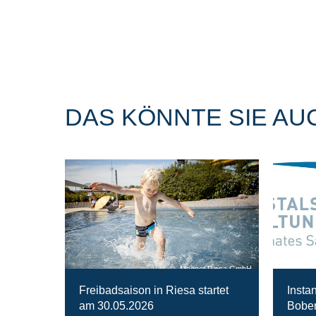
DAS KÖNNTE SIE AU
Magnet Riesa GmbH
Freibadsaison in Riesa startet
Insta
am 30.05.2026
Bober