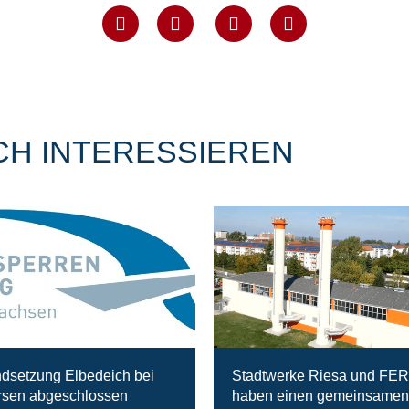
CH INTERESSIEREN
ndsetzung Elbedeich bei
Stadtwerke Riesa und FE
sen abgeschlossen
haben einen gemeinsamen