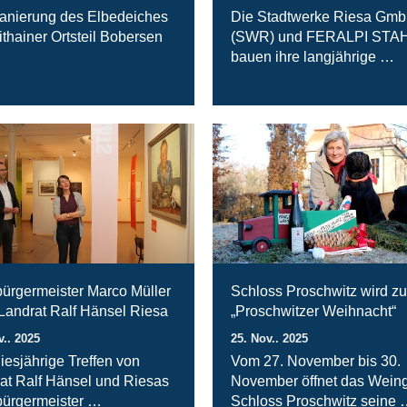
anierung des Elbedeiches
Die Stadtwerke Riesa Gm
ithainer Ortsteil Bobersen
(SWR) und FERALPI STA
bauen ihre langjährige …
ürgermeister Marco Müller
Schloss Proschwitz wird zu
 Landrat Ralf Hänsel Riesa
„Proschwitzer Weihnacht“
v.. 2025
25. Nov.. 2025
iesjährige Treffen von
Vom 27. November bis 30.
at Ralf Hänsel und Riesas
November öffnet das Weing
ürgermeister …
Schloss Proschwitz seine 