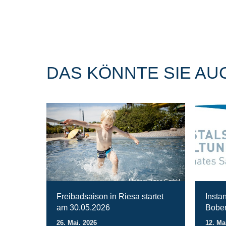
DAS KÖNNTE SIE AU
Magnet Riesa GmbH
Freibadsaison in Riesa startet
Insta
am 30.05.2026
Bober
26. Mai. 2026
12. Ma