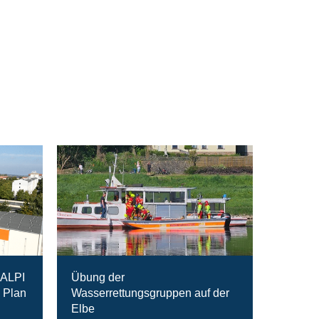
RALPI
Übung der
 Plan
Wasserrettungsgruppen auf der
Elbe