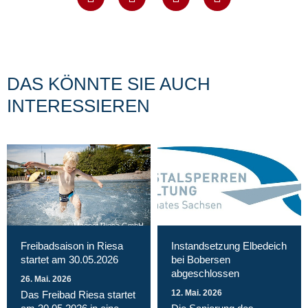
DAS KÖNNTE SIE AUCH
INTERESSIEREN
Magnet Riesa GmbH
Freibadsaison in Riesa
Instandsetzung Elbedeich
startet am 30.05.2026
bei Bobersen
abgeschlossen
26. Mai. 2026
12. Mai. 2026
Das Freibad Riesa startet