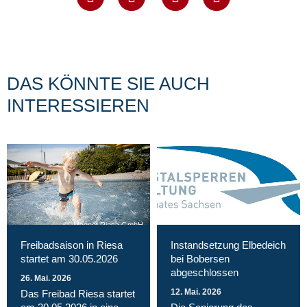
DAS KÖNNTE SIE AUCH
INTERESSIEREN
Magnet Riesa GmbH
Freibadsaison in Riesa
Instandsetzung Elbedeich
startet am 30.05.2026
bei Bobersen
abgeschlossen
26. Mai. 2026
12. Mai. 2026
Das Freibad Riesa startet